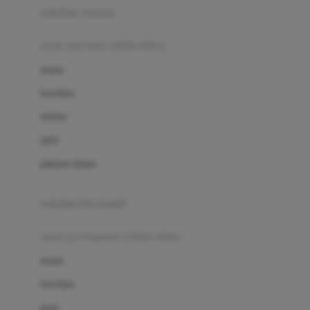
pakaian renang
Bumkins
anak laki-laki (18bln-8thn)
C
atasan
Cetaphil
bawahan
Chicco
setelan
Childlife
jaket
Clevamama
pakaian dalam
Cocolatte
Cottonseeds
pakaian ibu hamil
Cozy N Safe
anak perempuan (18bln-8thn)
Crane
atasan
Cybex
bawahan
D
gaun