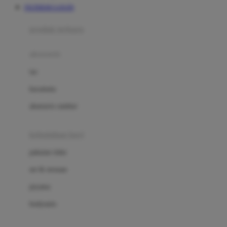
FILTER303 LOGIN
Azetabio
produk terbaru
B
aksesoris
Baabaasheepz
tas
Babiators
kacamata
Baby Dove
aksesoris rambut
Baby Jogger
Baby Rovega
kebutuhan bayi
Babybee
pakaian tidur
Banana Boat
set & terusan
Banz
piyama
Barbie
bodysuits
Beaba