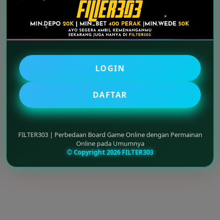
LOGIN
DAFTAR
FILTER303 | Perbedaan Board Game Online dengan Permainan
Online pada Umumnya
© Copyright 2026 FILTER303