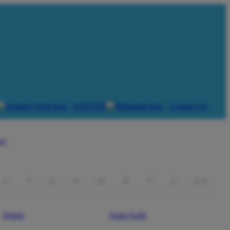
DAFTAR
Contact Us
us
S
T
U
V
W
X
Y
Z
0-9
Amara
Aqua Scale