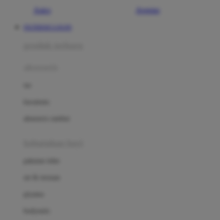
Asics
Aveeno
FILTER303 LOGIN
produk terbaru
aksesoris
tas
kacamata
aksesoris rambut
kebutuhan bayi
pakaian tidur
set & terusan
piyama
bodysuits