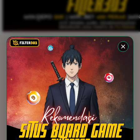
Xootz
Y
Yamatoya
Z
Zaxy
Zoggs
0-9
4Moms
59S