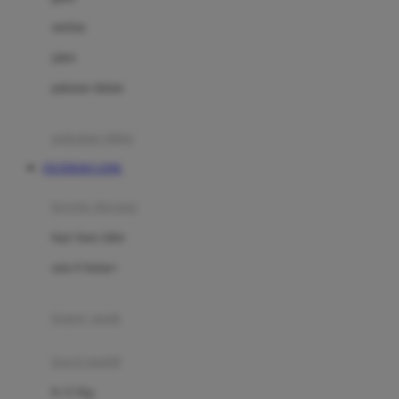
Dae Organics
setelan
Docare
jaket
Doona
pakaian dalam
Down To Earth
Drew
pakaian tidur
Dr. Brown's
FILTER303 LINK
E
kereta dorong
ELC
bayi baru lahir
Ergobaby
usia 6 bulan+
Expert Care
koper anak
Ezyroller
kursi mobil
F
0-13 Kg