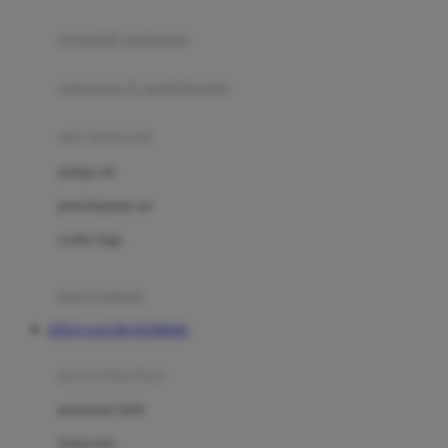
Joie
pengolah makanan
Joolz
Jujube
makanan & multivitamin
K
alat menyusui
Kiddycuts
pompa asi
Kumon
penyimpanan asi
L
cooler bags
Leapfrog
kursi makan
Leclerc
SITUS GACOR FILTER303
Lee Vierra
Lillebaby
perawatan bayi
Little Bird Told Me
perawatan kulit
Little Miss Janis
Sunscreen