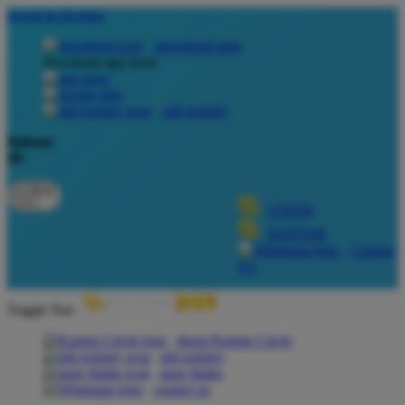
lewati ke Konten
download apps
download app from:
gift registry
Bahasa
ID
LOGIN
DAFTAR
Contact
Us
Toggle Nav
about Kanmo Circle
gift registry
store finder
contact us