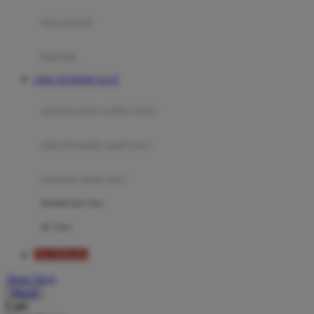
Moby
bak mandi
Momami
handuk
Mothercare
LINK FILTER303 SLOT
Mustela
ayunan dan walker bayi
My Buddy Tag
My K
alas bermain anak bayi
N
mainan anak bayi
Naif
mothercare toys
Nike
elc toys
Nordic Natural
FILTER303
Nuby
Akun Saya
Nuna
Masuk
Cari