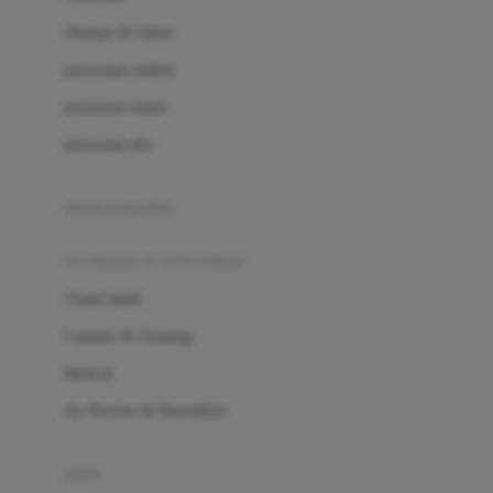
London Taxi
Shampo & Sabun
Love To Dream
perawatan rambut
perawatan mulut
M
perawatan diri
Magformers
Mama's Choice
perawatan ibu
Mamas&Papas
kesehatan & kebersihan
Mamaway
Tissue basah
Maxi Cosi
Laundry & Cleaning
Megabloks
Medical
Micro
Air Purifier & Humidifier
MiDeer
Mimi & Lula
potty
Mini Monkey