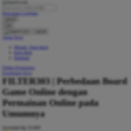
O
Pencarian Lanjutan
Oh Ma Grain
cancel
Okiedog
Cari
cancel
P
Akun Saya
Masuk / buat akun
Peachy
buat akun
Phil & Ted's
Bantuan
Philips Avent
Daftar Keinginan
Keranjang Saya
Pigeon
FILTER303 | Perbedaan Board
Playgro
Game Online dengan
Poled Global
Permainan Online pada
Ponycycle
Umumnya
Puma
Pureats
Serendah
Rp 10.000