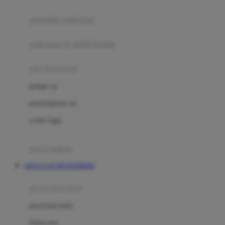
Joie
pengolah makanan
Joolz
Jujube
makanan & multivitamin
K
alat menyusui
Kiddycuts
pompa asi
Kumon
penyimpanan asi
L
cooler bags
Leapfrog
kursi makan
Leclerc
SITUS GACOR FILTER303
Lee Vierra
Lillebaby
perawatan bayi
Little Bird Told Me
perawatan kulit
Little Miss Janis
Sunscreen