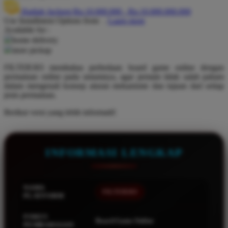
Hadiah Jackpot
Rp.10.000.000
-
Rp.10.000.000.000
Q
Use Installment Options from
.
Laarn more
Available for :
QV Baby
home delivery
store pickup
R
FILTER303 membahas perbedaan board game online dengan
Real Shades
permainan online pada umumnya, agar pemain tidak salah paham
dalam mengenali konsep aturan mekanisme dan tujuan dari setiap
Red Castle
jenis permainan.
Ribbon Madness
Berikut versi yang lebih informatif:
S
INFORMASI LENGKAP
Sebamed
Silver Cross
Simply Idea
NAMA
FILTER303
PLATFORM
Skip Hop
FOKUS
Spectra
Board Game Online
PEMBAHASAN