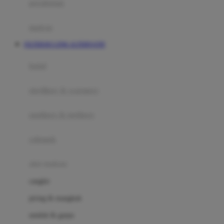
perabotan
Happy Tummy
Hauck
matras
Havaianas
FILTER303 LINK ALTERNATIF
Hegen
botol
Hot Wheels
sterilizer & warmers
Hybrid
soothers & teethers
I
Inlacta DHA
celemek
Interlac
alat makan
Ivenet
cangkir
J
piring & mangkuk
Jack N Jill
sendok & garpu