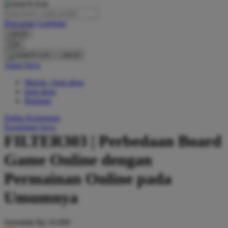
O
Pencarian Lanjutan
Oh Ma Grain
cancel
Okiedog
Cari
cancel
P
Akun Saya
Masuk / buat akun
Peachy
buat akun
Phil & Ted's
Bantuan
Philips Avent
Daftar Keinginan
Keranjang Saya
Pigeon
FILTER303 | Perbedaan Board
Playgro
Game Online dengan
Poled Global
Permainan Online pada
Ponycycle
Umumnya
Puma
Pureats
Serendah
Rp 10.000