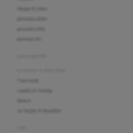
London Taxi
Shampo & Sabun
Love To Dream
perawatan rambut
perawatan mulut
M
perawatan diri
Magformers
Mama's Choice
perawatan ibu
Mamas&Papas
kesehatan & kebersihan
Mamaway
Tissue basah
Maxi Cosi
Laundry & Cleaning
Megabloks
Medical
Micro
Air Purifier & Humidifier
MiDeer
Mimi & Lula
potty
Mini Monkey