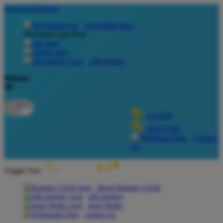
lewati ke Konten
download apps
download app from:
gift registry
Bahasa
ID
LOGIN
DAFTAR
Contact
Us
Toggle Nav
about Kanmo Circle
gift registry
store finder
contact us