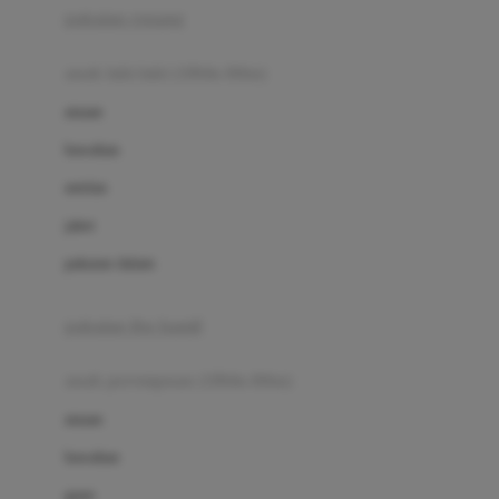
pakaian renang
Bumkins
anak laki-laki (18bln-8thn)
C
atasan
Cetaphil
bawahan
Chicco
setelan
Childlife
jaket
Clevamama
pakaian dalam
Cocolatte
Cottonseeds
pakaian ibu hamil
Cozy N Safe
anak perempuan (18bln-8thn)
Crane
atasan
Cybex
bawahan
D
gaun